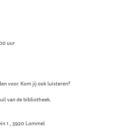
:00
uur
n voor. Kom jij ook luisteren?
il van de bibliotheek.
in 1
,
3920
Lommel