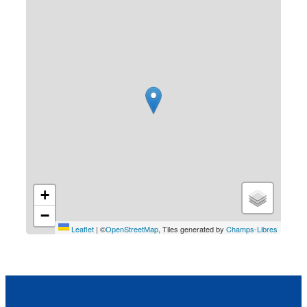
+
−
Leaflet
|
©
OpenStreetMap
, Tiles generated by
Champs-Libres