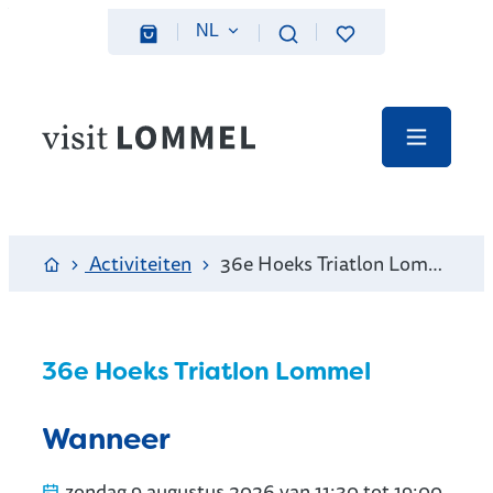
Naar inhoud
NL
Favorieten
Zoeken
Webshop
Visit Lommel
Menu
Startpagina
Activiteiten
36e Hoeks Triatlon Lommel
36e Hoeks Triatlon Lommel
Wanneer
zondag
9 augustus 2026
van
11:30
tot
19:00