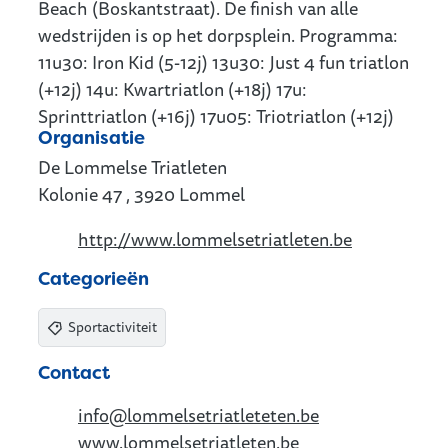
Beach (Boskantstraat). De finish van alle
wedstrijden is op het dorpsplein. Programma:
11u30: Iron Kid (5-12j) 13u30: Just 4 fun triatlon
(+12j) 14u: Kwartriatlon (+18j) 17u:
Sprinttriatlon (+16j) 17u05: Triotriatlon (+12j)
Organisatie
De Lommelse Triatleten
Kolonie 47
,
3920
Lommel
Website
http://www.lommelsetriatleten.be
Categorieën
Sportactiviteit
Contact
E-mail
info
@
lommelsetriatleteten.be
Website
www.lommelsetriatleten.be