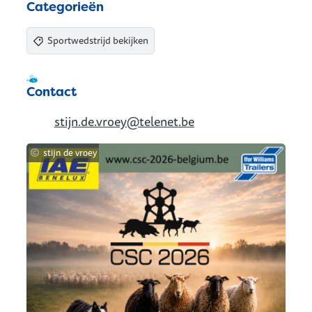
Categorieën
Sportwedstrijd bekijken
Samen met kinderen eropuit!
Contact
E-mail
stijn.de.vroey
@
telenet.be
stijn de vroey