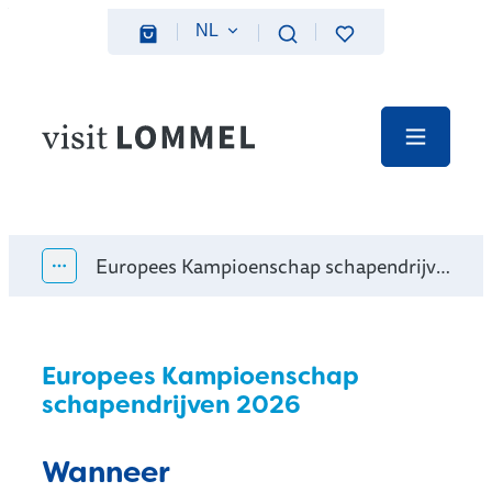
Naar inhoud
NL
Favorieten
Zoeken
Webshop
Visit Lommel
Menu
Europees Kampioenschap schapendrijven 2026
Toon alle broodkruimel items
Europees Kampioenschap
schapendrijven 2026
Wanneer