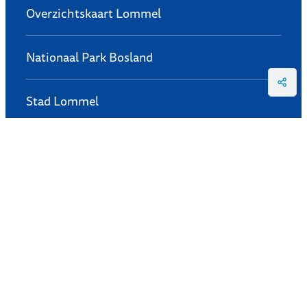
Overzichtskaart Lommel
Nationaal Park Bosland
Deel
Stad Lommel
Lommelbon
Vernieuwbouw Visit Lommel
Voor logies
Meet in Lommel