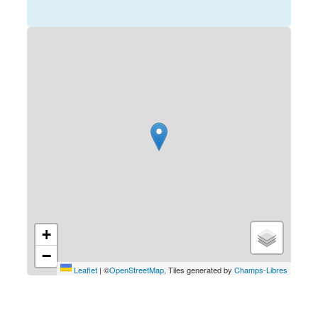
+
−
Leaflet
|
©
OpenStreetMap
, Tiles generated by
Champs-Libres