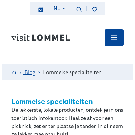
Naar inhoud
NL
Favorieten
Zoeken
Webshop
Visit Lommel
Menu
Startpagina
Blog
Lommelse specialiteiten
Lommelse specialiteiten
De lekkerste, lokale producten, ontdek je in ons
toeristisch infokantoor. Haal ze af voor een
picknick, zet er ter plaatse je tanden in of neem
ze lekker mee naar huis!