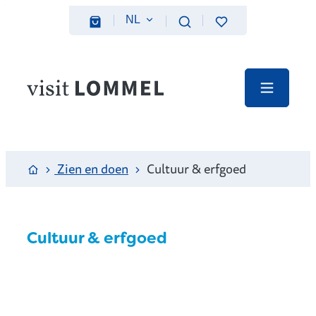
Naar inhoud
NL
Favorieten
Zoeken
Webshop
Visit Lommel
Menu
Startpagina
Zien en doen
Cultuur & erfgoed
Cultuur & erfgoed
A tot Z