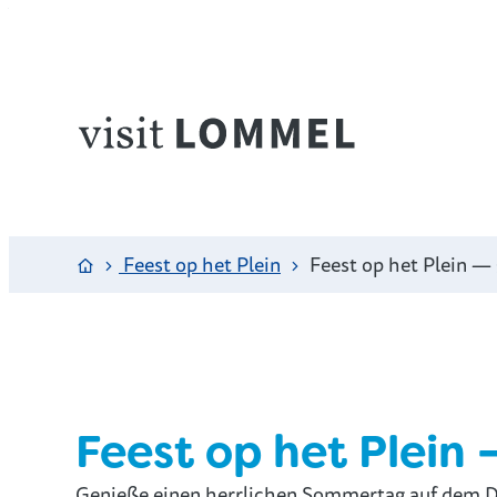
zum Inhalt
Website
Zuhause
Feest op het Plein
Feest op het Plein — 9
Feest op het Plein —
Genieße einen herrlichen Sommertag auf dem Dor