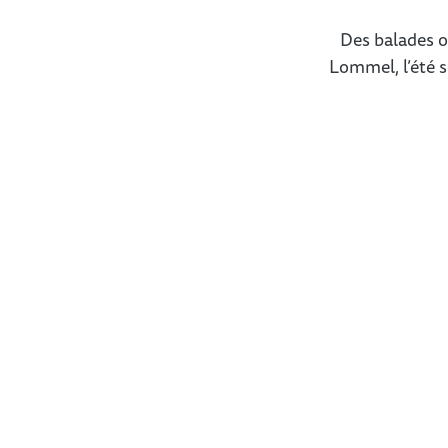
Des balades o
Lommel, l’été s
Se rafraîchir à Lommel