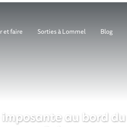
r et faire
Sorties à Lommel
Blog
 imposante au bord du