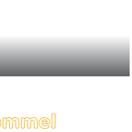
landre
Lommel