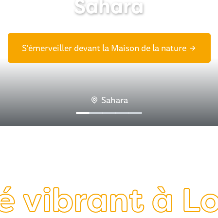
roit le plus chaud de F
Sahara
S'émerveiller devant la Maison de la nature
Grimper dans la tour de guet
Sahara
Sahara
1
2
3
4
5
é vibrant à 