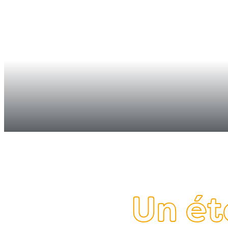
L'end
Un ét
Page d'accueil