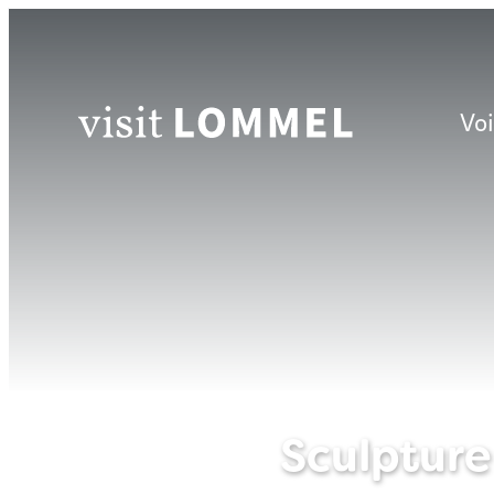
Bjorn Snelders
Au contenu
Voi
Website
Sculpture