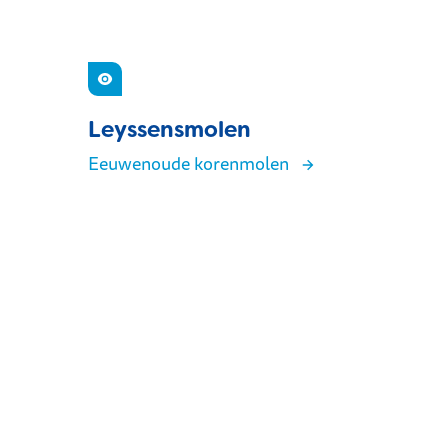
Zien
Leyssensmolen
Eeuwenoude korenmolen
Leyssensmolen