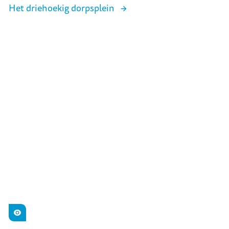
Het driehoekig dorpsplein
Dorpsplein
Zien