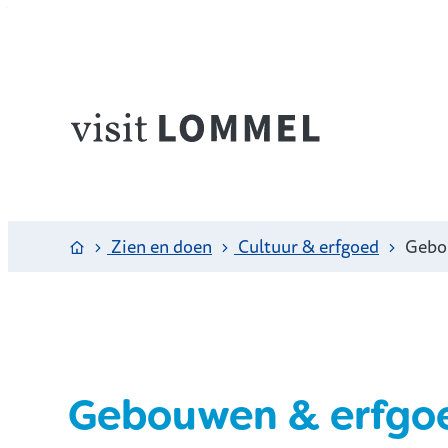
Naar inhoud
Visit Lommel
Startpagina
Zien en doen
Cultuur & erfgoed
Gebo
Gebouwen & erfgo