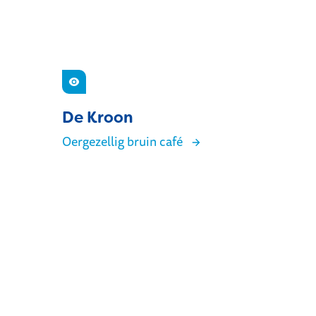
Zien
De Kroon
Oergezellig bruin café
De Kroon