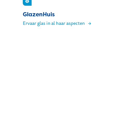
Zien
GlazenHuis
Ervaar glas in al haar aspecten
GlazenHuis