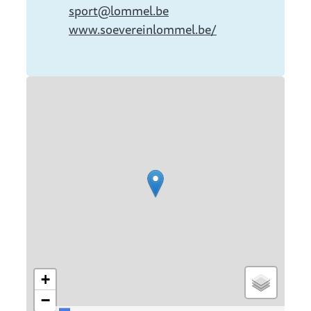
E-mail
sport
@
lommel.be
Website
www.soevereinlommel.be/
Stratenplan
+
−