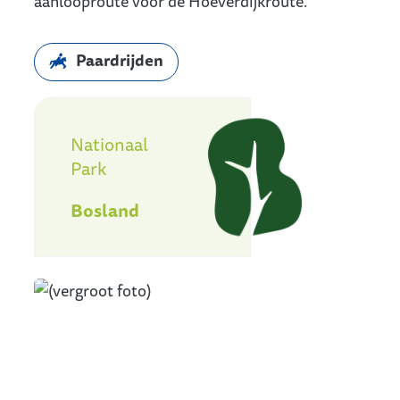
aanlooproute voor de Hoeverdijkroute.
Paardrijden
Nationaal Park Bosland
Nationaal
Park
Bosland