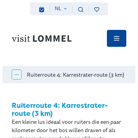
Naar inhoud
NL
Favorieten
Zoeken
Webshop
Visit Lommel
Menu
Ruiterroute 4: Karrestrater-route (3 km)
Toon alle broodkruimel items
Ruiterroute 4: Karrestrater-
route (3 km)
Een kleine lus ideaal voor ruiters die een paar
kilometer door het bos willen draven of als