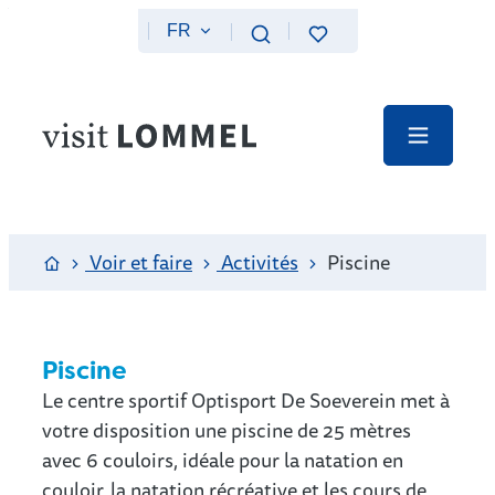
Au contenu
FR
Favoris
Recherche
Website
Menu
Page d'accueil
Voir et faire
Activités
Piscine
Piscine
Le centre sportif Optisport De Soeverein met à
votre disposition une piscine de 25 mètres
avec 6 couloirs, idéale pour la natation en
couloir, la natation récréative et les cours de