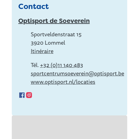
Contact
Optisport de Soeverein
Adresse
Sportveldenstraat 15
,
3920
Lommel
Itinéraire
Tél.
+32 (0)11 140 483
E-mail
sportcentrumsoeverein
@
optisport.be
Site Web
www.optisport.nl/locaties
Facebook
Instagram
Optisport de Soeverein
Optisport de Soeverein
Plan de rue