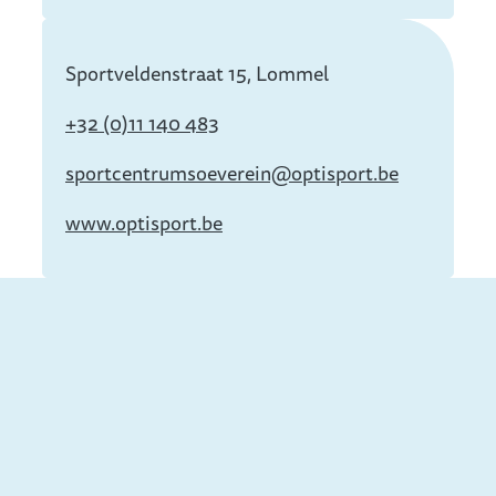
Info
Sportveldenstraat 15, Lommel
+32 (0)11 140 483
sportcentrumsoeverein@
optisport.be
www.optisport.be
Aussi intéressant